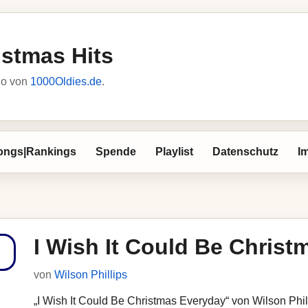
istmas Hits
io von
1000Oldies.de
.
ongs|Rankings
Spende
Playlist
Datenschutz
I
I Wish It Could Be Chris
von
Wilson Phillips
„I Wish It Could Be Christmas Everyday“ von Wilson Phill