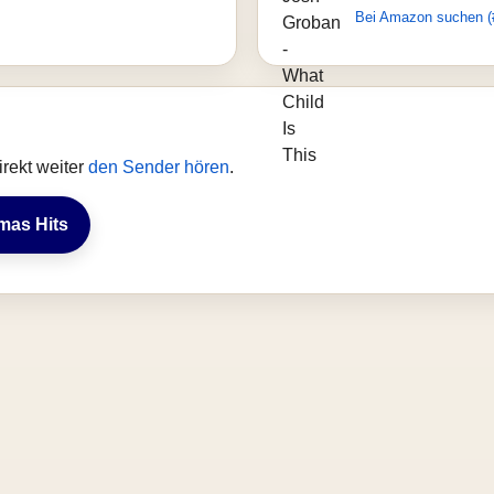
Bei Amazon suchen (
rekt weiter
den Sender hören
.
tmas Hits