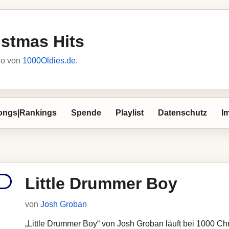
istmas Hits
io von
1000Oldies.de
.
ongs|Rankings
Spende
Playlist
Datenschutz
I
Little Drummer Boy
von
Josh Groban
„Little Drummer Boy“ von Josh Groban läuft bei 1000 Chri