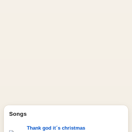
Songs
Thank god it´s christmas