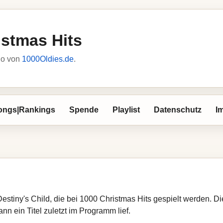
istmas Hits
io von
1000Oldies.de
.
ongs|Rankings
Spende
Playlist
Datenschutz
I
Destiny's Child, die bei 1000 Christmas Hits gespielt werden. D
nn ein Titel zuletzt im Programm lief.