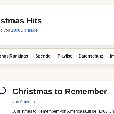
istmas Hits
io von
1000Oldies.de
.
ongs|Rankings
Spende
Playlist
Datenschutz
I
Christmas to Remember
von
America
„Christmas to Remember“ von America läuft bei 1000 Chri